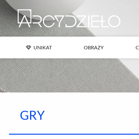
Przejdź
UNIKAT
OBRAZY
C
do
treści
UNIKAT
OBRAZY
C
GRY