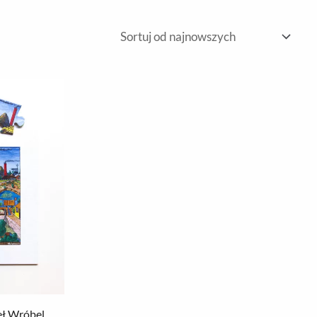
weł Wróbel