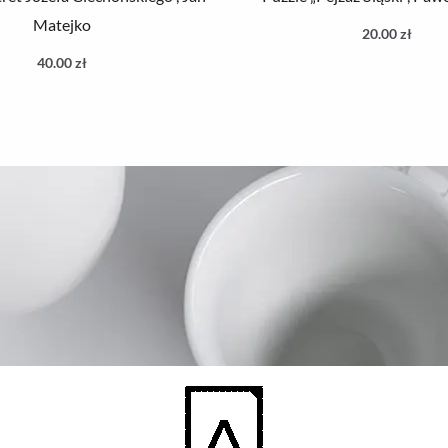
Matejko
20.00
zł
40.00
zł