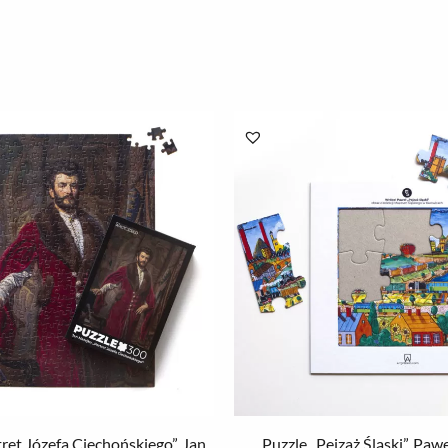
ret Józefa Ciechońskiego”, Jan
Puzzle „Pejzaż Śląski”, Pa