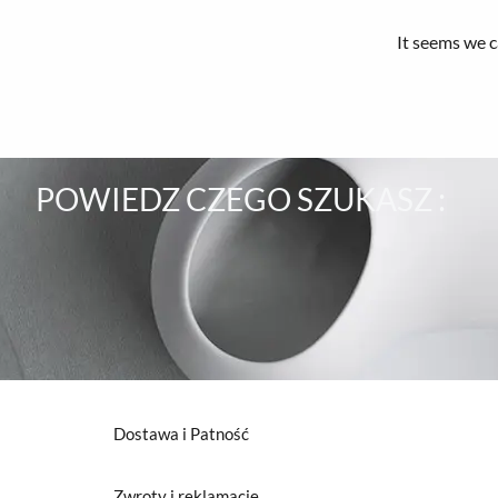
It seems we c
POWIEDZ CZEGO SZUKASZ :
Dostawa i Patność
Zwroty i reklamacje