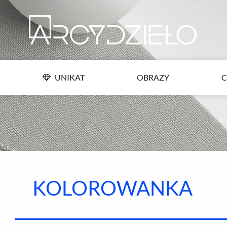
Przejdź
UNIKAT
OBRAZY
C
do
treści
UNIKAT
OBRAZY
C
KOLOROWANKA