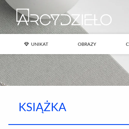
Przejdź
UNIKAT
OBRAZY
C
do
treści
UNIKAT
OBRAZY
C
KSIĄŻKA