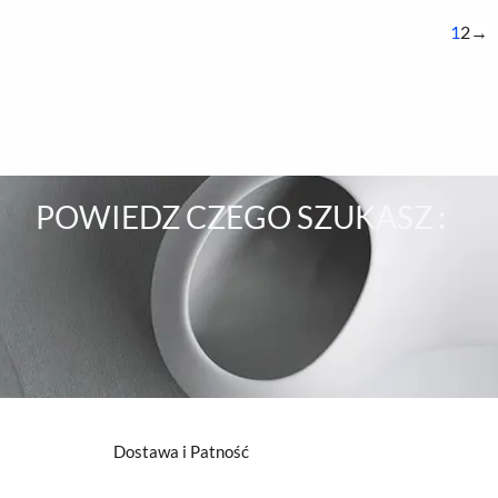
1
2
→
POWIEDZ CZEGO SZUKASZ :
Dostawa i Patność