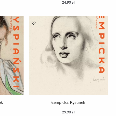
24.90
zł
ek
Łempicka. Rysunek
29.90
zł