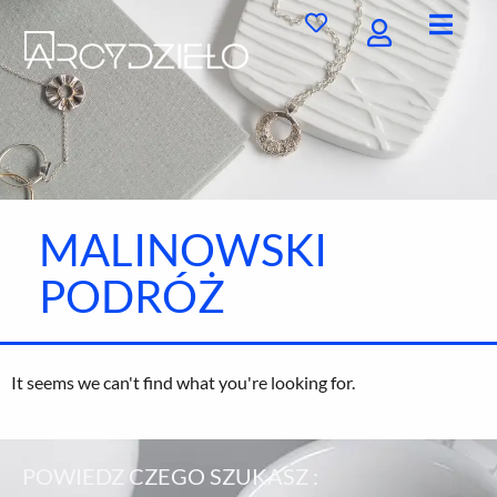
Przejdź
do
treści
MALINOWSKI
PODRÓŻ
It seems we can't find what you're looking for.
POWIEDZ CZEGO SZUKASZ :