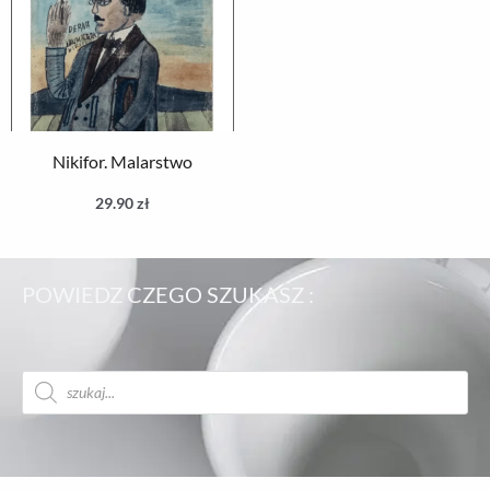
Nikifor. Malarstwo
29.90
zł
POWIEDZ CZEGO SZUKASZ :
Wyszukiwarka
produktów