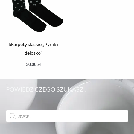
Skarpety śląskie „Pyrlik i
żelosko”
30.00
zł
POWIEDZ CZEGO SZUKASZ :
Wyszukiwarka
produktów