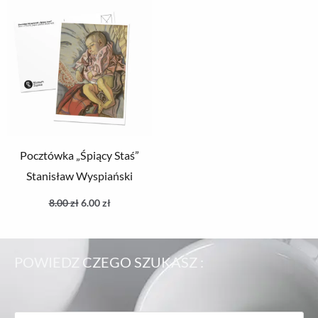
wynosiła:
wynosi:
8.00 zł.
6.00 zł.
Pocztówka „Śpiący Staś”
Stanisław Wyspiański
8.00
zł
6.00
zł
POWIEDZ CZEGO SZUKASZ :
Wyszukiwarka