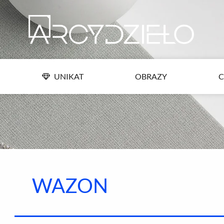
Przejdź
UNIKAT
OBRAZY
C
do
treści
UNIKAT
OBRAZY
C
WAZON