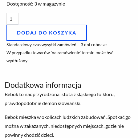
ilość
Dostępność:
3 w magazynie
Bebok
filiżanka
ze
DODAJ DO KOSZYKA
spodkiem
Standardowy czas wysyłki zamówień – 3 dni robocze
"Jumbo"
W przypadku towarów 'na zamówienie’ termin może być
wydłużony
Dodatkowa informacja
Bebok to nadprzyrodzona istota z śląskiego folkloru,
prawdopodobnie demon słowiański.
Bebok mieszka w okolicach ludzkich zabudowań. Spotkać go
można w zakazanych, niedostępnych miejscach, gdzie nie
powinny chodzić dzieci.