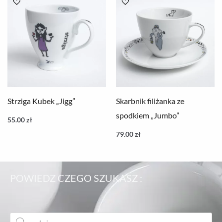
Strziga Kubek „Jigg”
Skarbnik filiżanka ze
spodkiem „Jumbo”
55.00
zł
79.00
zł
POWIEDZ CZEGO SZUKASZ :
Wyszukiwarka