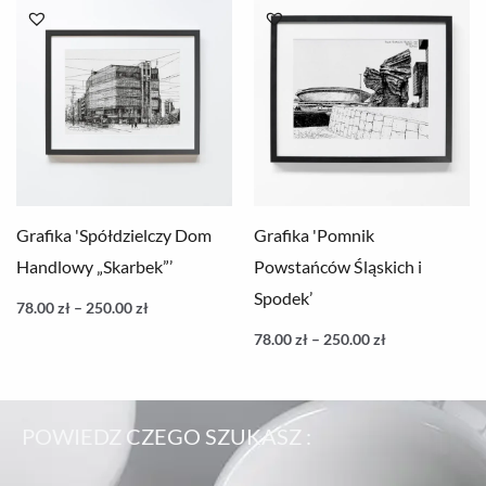
cen:
cen:
od
od
78.00 zł
78.00 zł
do
do
250.00 zł
250.00 zł
Grafika 'Spółdzielczy Dom
Grafika 'Pomnik
Handlowy „Skarbek”’
Powstańców Śląskich i
Spodek’
78.00
zł
–
250.00
zł
78.00
zł
–
250.00
zł
POWIEDZ CZEGO SZUKASZ :