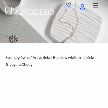
Przejdź
do
treści
Strona główna
/
Arcydzieła
/ Bebok w wielkim mieście –
Grzegorz Chudy