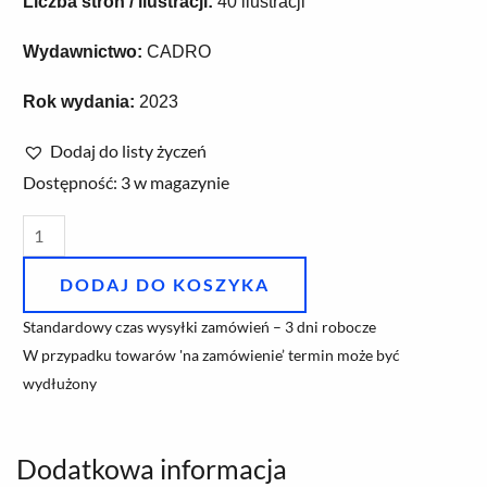
Liczba stron / ilustracji:
40 ilustracji
Wydawnictwo:
CADRO
Rok wydania:
2023
Dodaj do listy życzeń
ilość
Dostępność:
3 w magazynie
Bebok
w
wielkim
DODAJ DO KOSZYKA
mieście
Standardowy czas wysyłki zamówień – 3 dni robocze
–
W przypadku towarów 'na zamówienie’ termin może być
Grzegorz
wydłużony
Chudy
Dodatkowa informacja