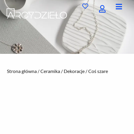
Przejdź
do
treści
Strona główna
/
Ceramika
/
Dekoracje
/ Coś szare