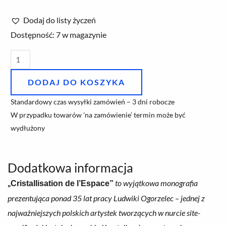
Dodaj do listy życzeń
ilość
Dostępność:
7 w magazynie
Cristallisation
de
l’Espace
DODAJ DO KOSZYKA
-
Standardowy czas wysyłki zamówień – 3 dni robocze
Ludwika
W przypadku towarów 'na zamówienie’ termin może być
Ogorzelec
wydłużony
Dodatkowa informacja
„
to wyjątkowa monografia
Cristallisation de l’Espace”
prezentująca ponad 35 lat pracy Ludwiki Ogorzelec – jednej z
najważniejszych polskich artystek tworzących w nurcie site-