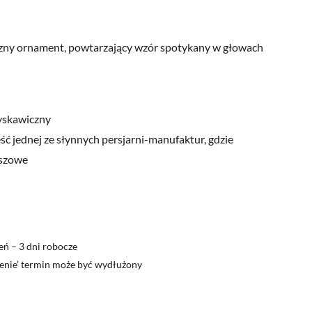
yczny ornament, powtarzający wzór spotykany w głowach
yskawiczny
ść jednej ze słynnych persjarni-manufaktur, gdzie
uszowe
ń – 3 dni robocze
nie’ termin może być wydłużony