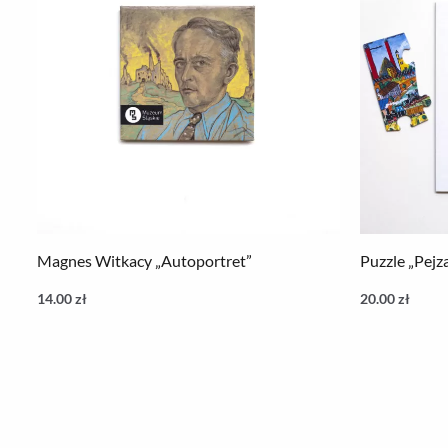
Magnes Witkacy „Autoportret”
Puzzle „Pejz
14.00
zł
20.00
zł