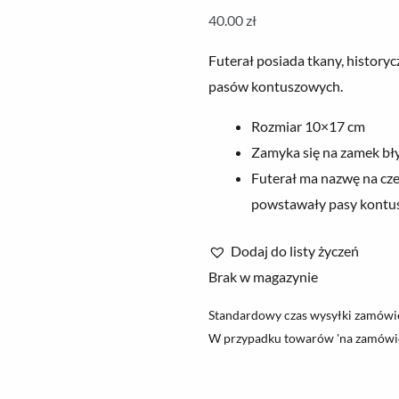
40.00
zł
Futerał posiada tkany, histor
pasów kontuszowych.
Rozmiar 10×17 cm
Zamyka się na zamek bł
Futerał ma nazwę na cze
powstawały pasy kont
Dodaj do listy życzeń
Brak w magazynie
Standardowy czas wysyłki zamówie
W przypadku towarów 'na zamówie