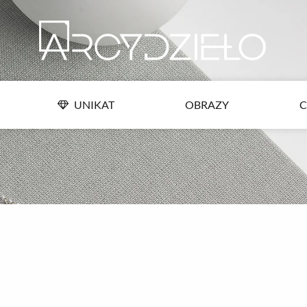
Przejdź
UNIKAT
OBRAZY
C
do
treści
UNIKAT
OBRAZY
C