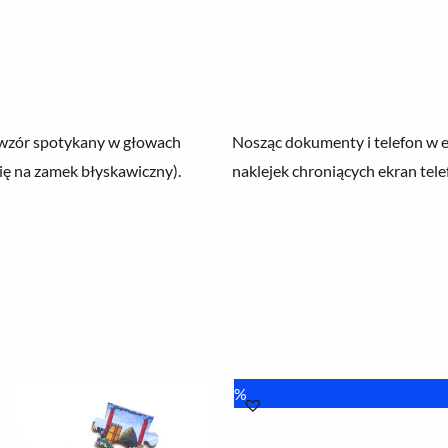
y wzór spotykany w głowach
Nosząc dokumenty i telefon w 
ę na zamek błyskawiczny).
naklejek chroniących ekran tele
Pierwotna
Aktualna
%
cena
cena
wynosiła:
wynosi:
8.00 zł.
6.00 zł.