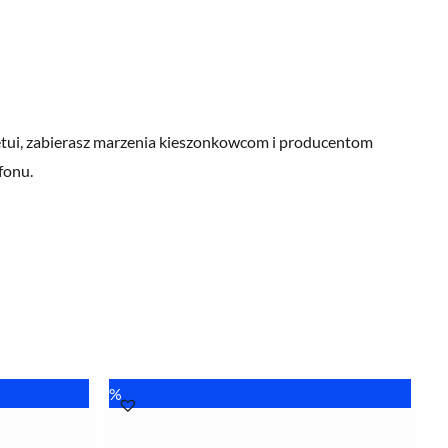
etui, zabierasz marzenia kieszonkowcom i producentom
fonu.
Pierwotna
Aktualna
%
cena
cena
wynosiła:
wynosi:
8.00 zł.
6.00 zł.