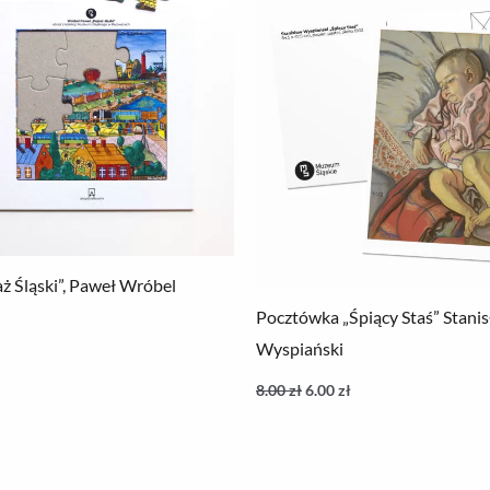
aż Śląski”, Paweł Wróbel
Pocztówka „Śpiący Staś” Stani
Wyspiański
8.00
zł
6.00
zł