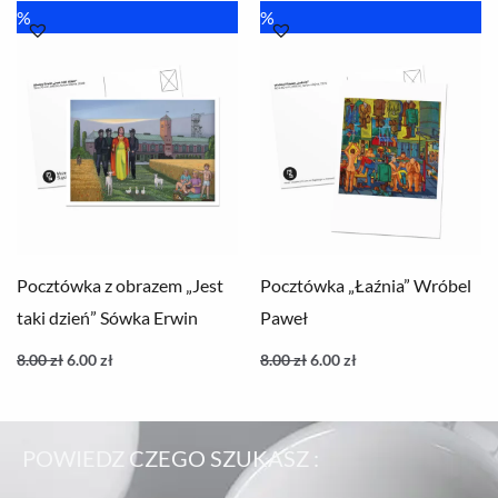
Pierwotna
Aktualna
Pierwotna
Aktualna
%
%
cena
cena
cena
cena
wynosiła:
wynosi:
wynosiła:
wynosi:
8.00 zł.
6.00 zł.
8.00 zł.
6.00 zł.
Pocztówka z obrazem „Jest
Pocztówka „Łaźnia” Wróbel
taki dzień” Sówka Erwin
Paweł
8.00
zł
6.00
zł
8.00
zł
6.00
zł
POWIEDZ CZEGO SZUKASZ :