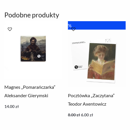
Podobne produkty
Pierwotna
Aktualna
%
cena
cena
wynosiła:
wynosi:
8.00 zł.
6.00 zł.
Magnes „Pomarańczarka”
Aleksander Gierymski
Pocztówka „Zaczytana”
Teodor Axentowicz
14.00
zł
8.00
zł
6.00
zł