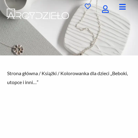
Przejdź
do
treści
Strona główna
/
Książki
/ Kolorowanka dla dzieci „Beboki,
utopce i inni…”