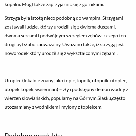
kopalni. Mógł także zaprzyjaźnić się z górnikami.
Strzyga była istotą nieco podobną do wampira. Strzygami
zostawali ludzie, którzy urodzili się z dwiema duszami,
dwoma sercami i podwójnym szeregiem zębów, z czego ten
drugi był słabo zauważalny. Uważano także, iż strzygą jest
noworodek,który urodził się z wykształconymi zębami.
Utopiec (lokalnie znany jako topic, topnik, utopnik, utoplec,
utopek, topek, waserman) – zły i podstępny demon wodny z
wierzeń słowiańskich, popularny na Górnym Ślasku,często
utożsamiany z wodnikiem i mylony z topielcem.
Podobne produkty