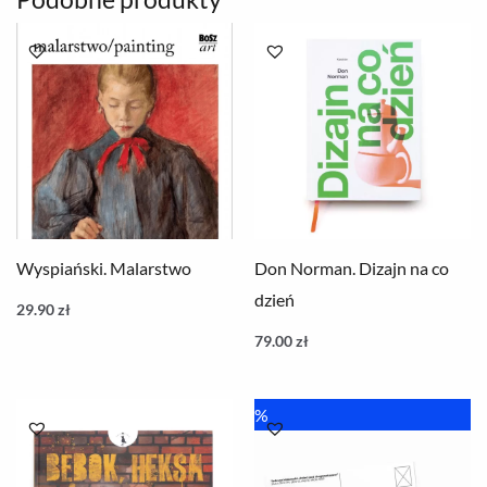
Wyspiański. Malarstwo
Don Norman. Dizajn na co
dzień
29.90
zł
79.00
zł
Pierwotna
Aktualna
%
cena
cena
wynosiła:
wynosi:
8.00 zł.
6.00 zł.