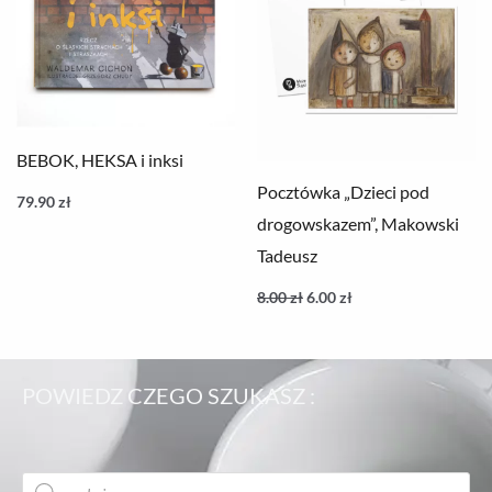
BEBOK, HEKSA i inksi
Pocztówka „Dzieci pod
79.90
zł
drogowskazem”, Makowski
Tadeusz
8.00
zł
6.00
zł
POWIEDZ CZEGO SZUKASZ :
Wyszukiwarka