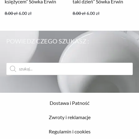
księżycem” Sówka Erwin
taki dzień” Sówka Erwin
8.00
zł
6.00
zł
8.00
zł
6.00
zł
POWIEDZ CZEGO SZUKASZ :
Wyszukiwarka
produktów
Dostawa i Patność
Zwroty i reklamacje
Regulamin i cookies