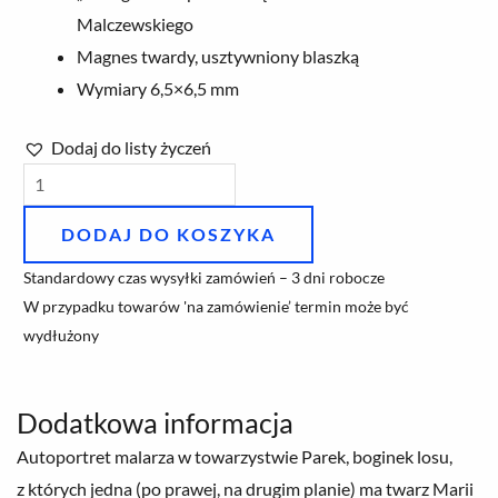
Malczewskiego
Magnes twardy, usztywniony blaszką
Wymiary 6,5×6,5 mm
Dodaj do listy życzeń
ilość
Magnes
DODAJ DO KOSZYKA
„Pożegnanie
z
Standardowy czas wysyłki zamówień – 3 dni robocze
pracownią”
W przypadku towarów 'na zamówienie’ termin może być
wydłużony
Jacek
Malczewski
Dodatkowa informacja
Autoportret malarza w towarzystwie Parek, boginek losu,
z których jedna (po prawej, na drugim planie) ma twarz Marii