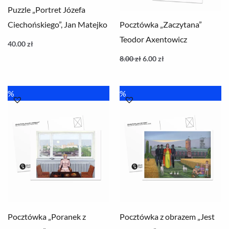
Puzzle „Portret Józefa
Ciechońskiego”, Jan Matejko
Pocztówka „Zaczytana”
Teodor Axentowicz
40.00
zł
8.00
zł
6.00
zł
Pierwotna
Aktualna
Pierwotna
Aktualna
%
%
cena
cena
cena
cena
wynosiła:
wynosi:
wynosiła:
wynosi:
8.00 zł.
6.00 zł.
8.00 zł.
6.00 zł.
Pocztówka „Poranek z
Pocztówka z obrazem „Jest