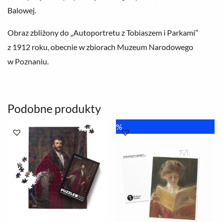
Balowej.
Obraz zbliżony do „Autoportretu z Tobiaszem i Parkami”
z 1912 roku, obecnie w zbiorach Muzeum Narodowego
w Poznaniu.
Podobne produkty
Pierwotna
Aktualna
%
cena
cena
wynosiła:
wynosi:
8.00 zł.
6.00 zł.