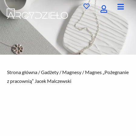
Przejdź
do
treści
Strona główna
/
Gadżety
/
Magnesy
/ Magnes „Pożegnanie
z pracownią” Jacek Malczewski