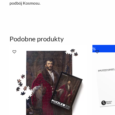
podbój Kosmosu.
Podobne produkty
Pierwo
%
cena
wynosi
8.00 zł