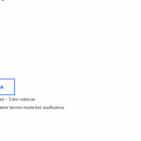
KA
ń – 3 dni robocze
nie’ termin może być wydłużony