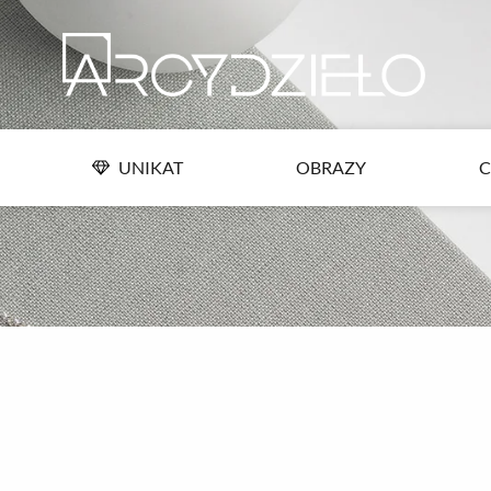
Przejdź
UNIKAT
OBRAZY
C
do
treści
UNIKAT
OBRAZY
C