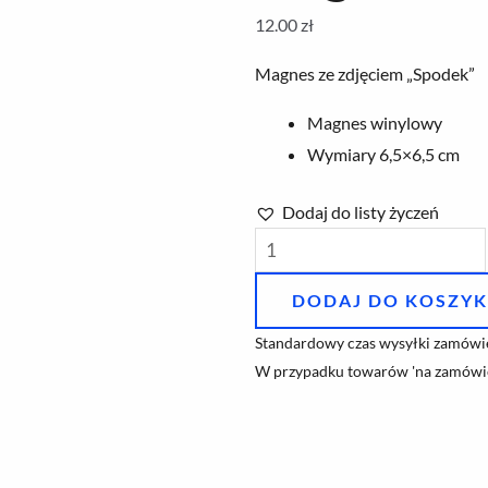
12.00
zł
Magnes ze zdjęciem „Spodek”
Magnes winylowy
Wymiary 6,5×6,5 cm
Dodaj do listy życzeń
ilość
Magnes
DODAJ DO KOSZY
"Spodek"
Standardowy czas wysyłki zamówie
W przypadku towarów 'na zamówie