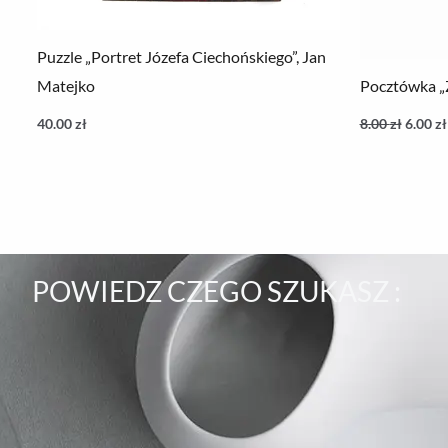
Puzzle „Portret Józefa Ciechońskiego”, Jan
Matejko
Pocztówka „
40.00
zł
8.00
zł
6.00
zł
POWIEDZ CZEGO SZUKASZ :