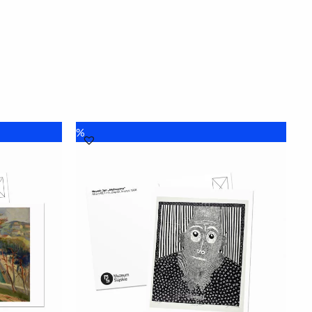
Pierwotna
Aktualna
%
cena
cena
wynosiła:
wynosi:
8.00 zł.
6.00 zł.