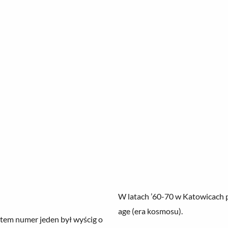
W latach ’60-70 w Katowicac
age (era kosmosu).
atem numer jeden był wyścig o