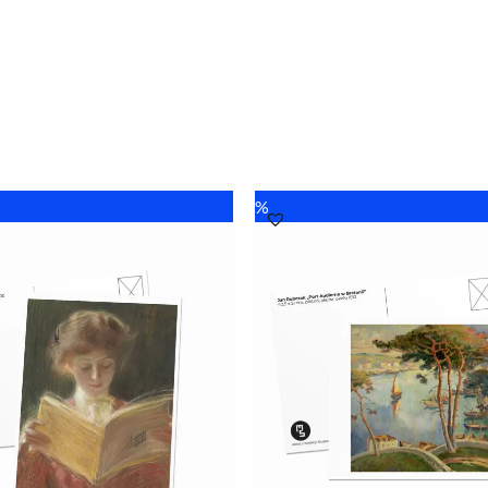
tna
Aktualna
Pierwotna
Aktualna
%
cena
cena
cena
ła:
wynosi:
wynosiła:
wynosi:
.
6.00 zł.
8.00 zł.
6.00 zł.