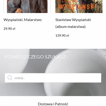
Wyspiański. Malarstwo
Stanisław Wyspiański
(album malarstwa)
29.90
zł
139.90
zł
POWIEDZ CZEGO SZUKASZ :
Wyszukiwarka
produktów
Dostawa i Patność