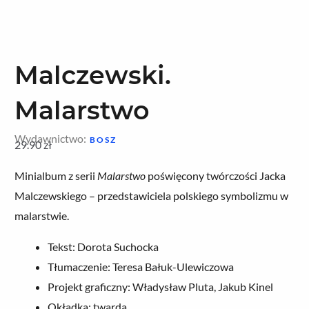
Malczewski.
Malarstwo
Wydawnictwo:
BOSZ
29.90
zł
Minialbum z serii
Malarstwo
poświęcony twórczości Jacka
Malczewskiego – przedstawiciela polskiego symbolizmu w
malarstwie.
Tekst: Dorota Suchocka
Tłumaczenie: Teresa Bałuk-Ulewiczowa
Projekt graficzny: Władysław Pluta, Jakub Kinel
Okładka: twarda