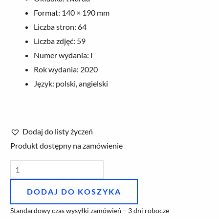
Format: 140 × 190 mm
Liczba stron: 64
Liczba zdjęć: 59
Numer wydania: I
Rok wydania: 2020
Język: polski, angielski
Dodaj do listy życzeń
ilość
Produkt dostępny na zamówienie
Malczewski.
Malarstwo
DODAJ DO KOSZYKA
Standardowy czas wysyłki zamówień – 3 dni robocze