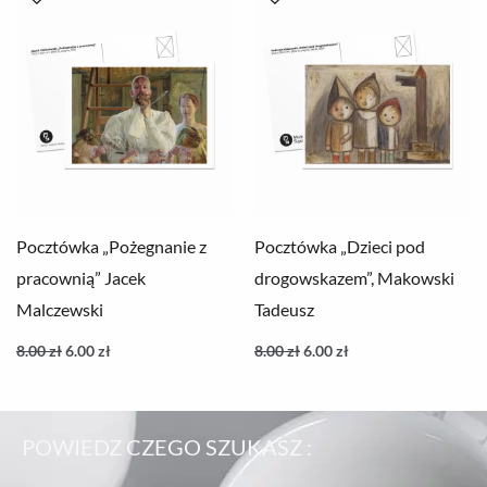
wynosiła:
wynosi:
wynosiła:
wynosi:
8.00 zł.
6.00 zł.
8.00 zł.
6.00 zł.
Pocztówka „Pożegnanie z
Pocztówka „Dzieci pod
pracownią” Jacek
drogowskazem”, Makowski
Malczewski
Tadeusz
8.00
zł
6.00
zł
8.00
zł
6.00
zł
POWIEDZ CZEGO SZUKASZ :