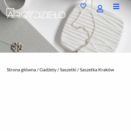
Przejdź
do
treści
Strona główna
/
Gadżety
/
Saszetki
/ Saszetka Kraków