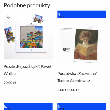
Podobne produkty
Pierwotna
Aktualna
%
cena
cena
wynosiła:
wynosi:
8.00 zł.
6.00 zł.
Puzzle „Pejzaż Śląski”, Paweł
Wróbel
Pocztówka „Zaczytana”
Teodor Axentowicz
20.00
zł
8.00
zł
6.00
zł
Pierwotna
Aktualna
Pierwotna
Aktualna
%
%
cena
cena
cena
cena