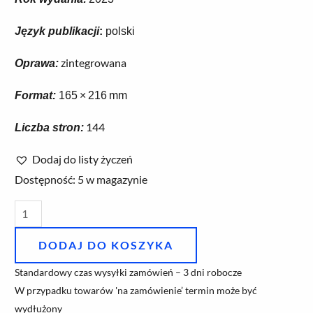
Język publikacji
:
polski
zintegrowana
Oprawa
:
Format
:
165 × 216 mm
144
Liczba stron
:
Dodaj do listy życzeń
ilość
Dostępność:
5 w magazynie
Srebrny
smok
-
DODAJ DO KOSZYKA
Sadurska
Standardowy czas wysyłki zamówień – 3 dni robocze
Barbara
W przypadku towarów 'na zamówienie’ termin może być
wydłużony