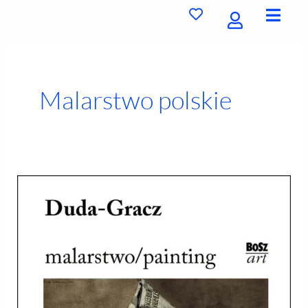
Przejdź
do
treści
Malarstwo polskie
Jerzy
Duda-
Gracz