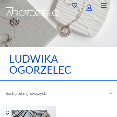
Przejdź
do
treści
LUDWIKA
OGORZELEC