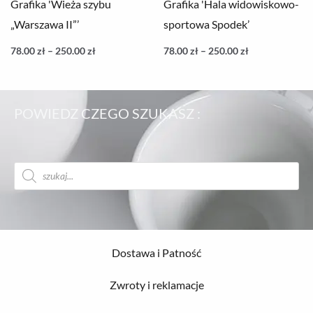
Grafika 'Wieża szybu
Grafika 'Hala widowiskowo-
„Warszawa II”’
sportowa Spodek’
78.00
zł
–
250.00
zł
78.00
zł
–
250.00
zł
POWIEDZ CZEGO SZUKASZ :
Wyszukiwarka
produktów
Dostawa i Patność
Zwroty i reklamacje