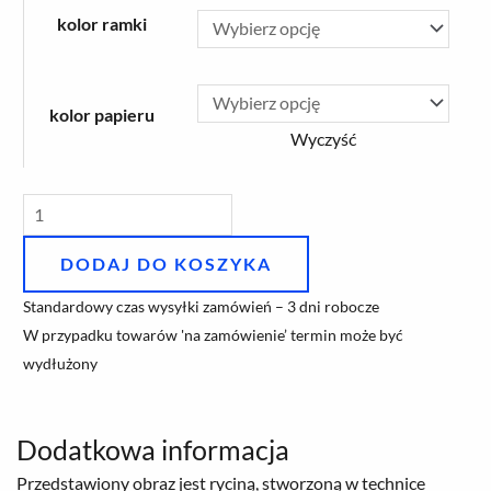
Ewangelicka
kolor ramki
Zmartwychwstania
Pańskiego
kolor papieru
w
Wyczyść
Katowicach'
DODAJ DO KOSZYKA
Standardowy czas wysyłki zamówień – 3 dni robocze
W przypadku towarów 'na zamówienie’ termin może być
wydłużony
Dodatkowa informacja
Przedstawiony obraz jest ryciną, stworzoną w technice