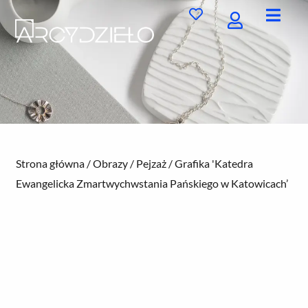
Przejdź
do
treści
Strona główna
/
Obrazy
/
Pejzaż
/ Grafika 'Katedra
Ewangelicka Zmartwychwstania Pańskiego w Katowicach’