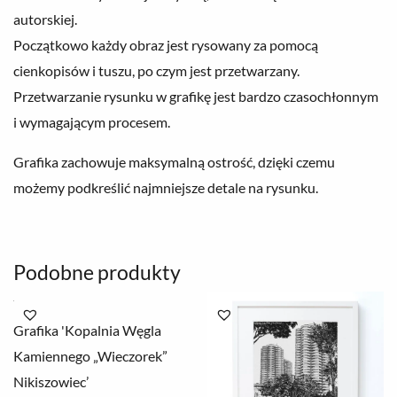
autorskiej.
Początkowo każdy obraz jest rysowany za pomocą
cienkopisów i tuszu, po czym jest przetwarzany.
Przetwarzanie rysunku w grafikę jest bardzo czasochłonnym
i wymagającym procesem.
Grafika zachowuje maksymalną ostrość, dzięki czemu
możemy podkreślić najmniejsze detale na rysunku.
Podobne produkty
Zakres
Zakres
cen:
cen:
Grafika 'Kopalnia Węgla
od
od
78.00 zł
78.00 zł
Kamiennego „Wieczorek”
do
do
250.00 zł
250.00 zł
Nikiszowiec’