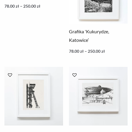
78.00
zł
–
250.00
zł
Grafika 'Kukurydze,
Katowice’
78.00
zł
–
250.00
zł
Zakres
Zakres
cen:
cen:
od
od
78.00 zł
78.00 zł
do
do
250.00 zł
250.00 zł