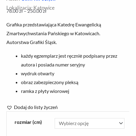
Lokalizacja: Katowice
78.00
zł
–
250.00
zł
Zakres
Grafika przedstawiająca Katedrę Ewangelicką
cen:
Zmartwychwstania Pańskiego w Katowicach.
od
Autorstwa Grafiki Śląsk.
78.00 zł
do
każdy egzemplarz jest ręczniе podpisany przez
250.00 zł
autora i posiada numer seryjny
wydruk otwarty
obraz zabezpieczony pleksą
ramka z płyty wiorowej
Dodaj do listy życzeń
ilość
rozmiar (cm)
Grafika
'Katedra