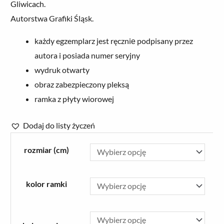
Gliwicach.
od
Autorstwa Grafiki Śląsk.
78.00 zł
do
każdy egzemplarz jest ręczniе podpisany przez
250.00 zł
autora i posiada numer seryjny
wydruk otwarty
obraz zabezpieczony pleksą
ramka z płyty wiorowej
Dodaj do listy życzeń
ilość
rozmiar (cm)
Grafika
'Kolejowa
wieża
kolor ramki
ciśnień
w