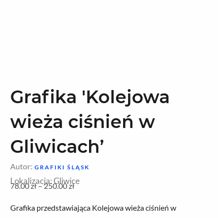
Grafika 'Kolejowa
wieża ciśnień w
Gliwicach’
Autor:
GRAFIKI ŚLĄSK
Lokalizacja: Gliwice
78.00
zł
–
250.00
zł
Zakres
Grafika przedstawiająca Kolejowa wieża ciśnień w
cen: