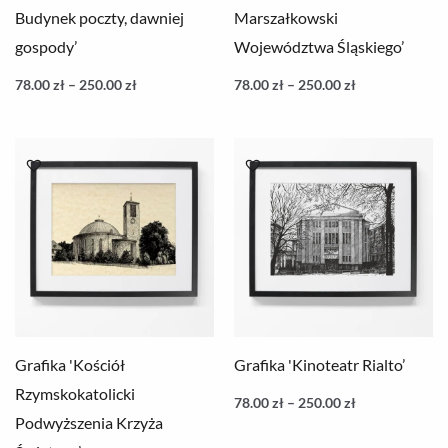
Budynek poczty, dawniej
Marszałkowski
gospody’
Województwa Śląskiego’
78.00
zł
–
250.00
zł
78.00
zł
–
250.00
zł
Zakres
Zakres
cen:
cen:
od
od
78.00 zł
78.00 zł
do
do
250.00 zł
250.00 zł
Grafika 'Kościół
Grafika 'Kinoteatr Rialto’
Rzymskokatolicki
78.00
zł
–
250.00
zł
Podwyższenia Krzyża