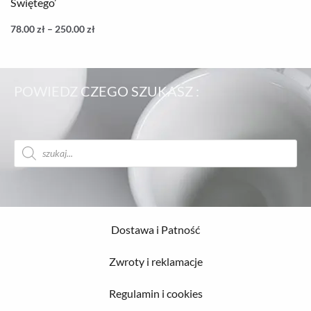
Świętego’
78.00
zł
–
250.00
zł
POWIEDZ CZEGO SZUKASZ :
Wyszukiwarka
produktów
Dostawa i Patność
Zwroty i reklamacje
Regulamin i cookies