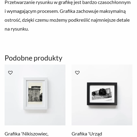
Przetwarzanie rysunku w grafikę jest bardzo czasochłonnym
i wymagającym procesem. Grafika zachowuje maksymalną
ostrość, dzięki czemu możemy podkreślić najmniejsze detale
na rysunku.
Podobne produkty
Zakres
Zakres
cen:
cen:
od
od
78.00 zł
78.00 zł
do
do
250.00 zł
250.00 zł
Grafika 'Nikiszowiec,
Grafika 'Urząd