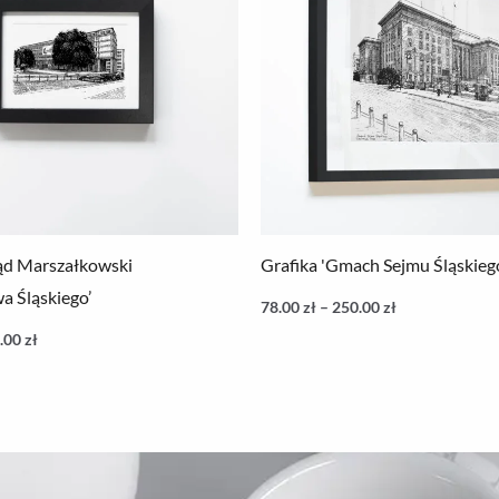
250.00 zł
250.00 zł
ząd Marszałkowski
Grafika 'Gmach Sejmu Śląskieg
 Śląskiego’
78.00
zł
–
250.00
zł
.00
zł