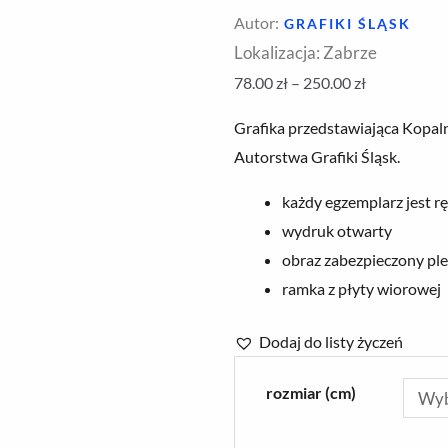
Autor:
GRAFIKI ŚLĄSK
Lokalizacja: Zabrze
Zakres
78.00
zł
–
250.00
zł
cen:
Grafika przedstawiająca Kopaln
od
Autorstwa Grafiki Śląsk.
78.00 zł
do
każdy egzemplarz jest r
250.00 zł
wydruk otwarty
obraz zabezpieczony pl
ramka z płyty wiorowej
Dodaj do listy życzeń
ilość
rozmiar (cm)
Grafika
'Kopalnia