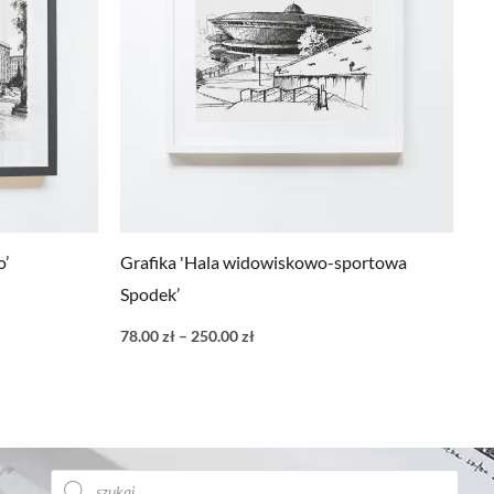
250.00 zł
o’
Grafika 'Hala widowiskowo-sportowa
Spodek’
78.00
zł
–
250.00
zł
Wyszukiwarka