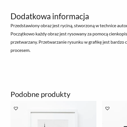
Dodatkowa informacja
Przedstawiony obraz jest ryciną, stworzoną w technice autor
Początkowo każdy obraz jest rysowany za pomocą cienkopisó
przetwarzany. Przetwarzanie rysunku w grafikę jest bardz
procesem.
Podobne produkty
Zakres
cen:
od
78.00 zł
do