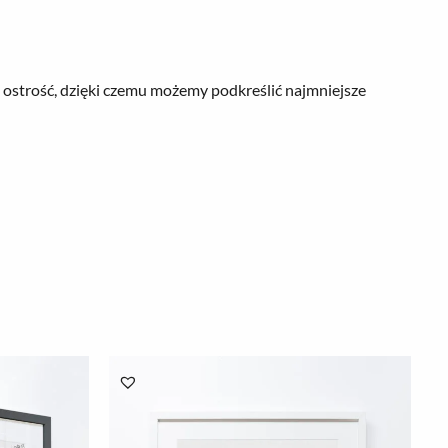
ostrość, dzięki czemu możemy podkreślić najmniejsze
Zakres
cen:
od
78.00 zł
do