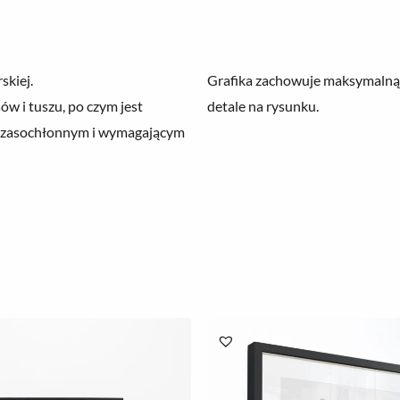
skiej.
Grafika zachowuje maksymalną 
w i tuszu, po czym jest
detale na rysunku.
o czasochłonnym i wymagającym
Zakres
Zakres
cen:
cen:
od
od
78.00 zł
78.00 zł
do
do