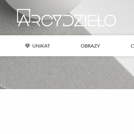
Przejdź
UNIKAT
OBRAZY
C
do
treści
UNIKAT
OBRAZY
C