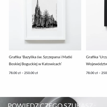
250.00 zł
Grafika 'Bazylika św. Szczepana i Matki
Grafika 'Ur
Boskiej Boguckiej w Katowicach’
Województwa
78.00
zł
–
250.00
zł
78.00
zł
–
250
POWIEDZ CZEGO SZUKASZ :