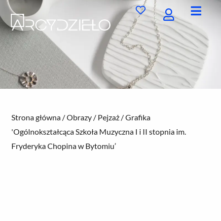
Przejdź
do
treści
Strona główna
/
Obrazy
/
Pejzaż
/ Grafika
'Ogólnokształcąca Szkoła Muzyczna I i II stopnia im.
Fryderyka Chopina w Bytomiu’