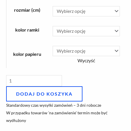
ilość
rozmiar (cm)
Grafika
'Ogólnokształcąca
Szkoła
kolor ramki
Muzyczna
I
kolor papieru
i
Wyczyść
II
stopnia
im.
Fryderyka
DODAJ DO KOSZYKA
Chopina
w
Standardowy czas wysyłki zamówień – 3 dni robocze
W przypadku towarów 'na zamówienie’ termin może być
Bytomiu'
wydłużony