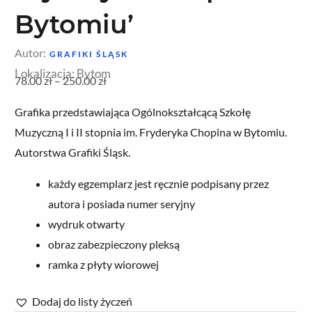
Bytomiu’
Autor:
GRAFIKI ŚLĄSK
Lokalizacja: Bytom
78.00
zł
–
250.00
zł
Zakres
Grafika przedstawiająca Ogólnokształcącą Szkołę
cen:
Muzyczną I i II stopnia im. Fryderyka Chopina w Bytomiu.
od
Autorstwa Grafiki Śląsk.
78.00 zł
do
każdy egzemplarz jest ręczniе podpisany przez
250.00 zł
autora i posiada numer seryjny
wydruk otwarty
obraz zabezpieczony pleksą
ramka z płyty wiorowej
Dodaj do listy życzeń