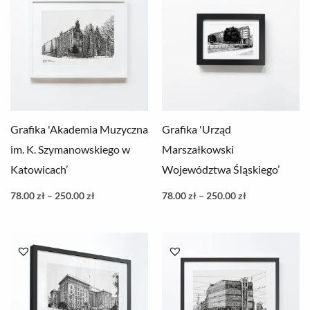
od
od
78.00 zł
78.00 zł
do
do
250.00 zł
250.00 zł
Grafika 'Akademia Muzyczna
Grafika 'Urząd
im. K. Szymanowskiego w
Marszałkowski
Katowicach’
Województwa Śląskiego’
78.00
zł
–
250.00
zł
78.00
zł
–
250.00
zł
Zakres
Zakres
cen:
cen:
od
od
78.00 zł
78.00 zł
do
do
250.00 zł
250.00 zł