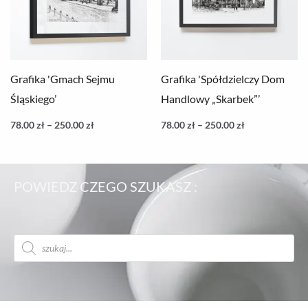
Grafika 'Gmach Sejmu
Grafika 'Spółdzielczy Dom
Śląskiego’
Handlowy „Skarbek”’
78.00
zł
–
250.00
zł
78.00
zł
–
250.00
zł
POWIEDZ CZEGO SZUKASZ :
Wyszukiwarka
produktów