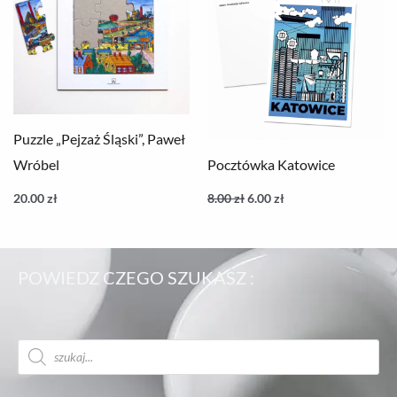
Puzzle „Pejzaż Śląski”, Paweł
Wróbel
Pocztówka Katowice
20.00
zł
8.00
zł
6.00
zł
POWIEDZ CZEGO SZUKASZ :
Wyszukiwarka
produktów