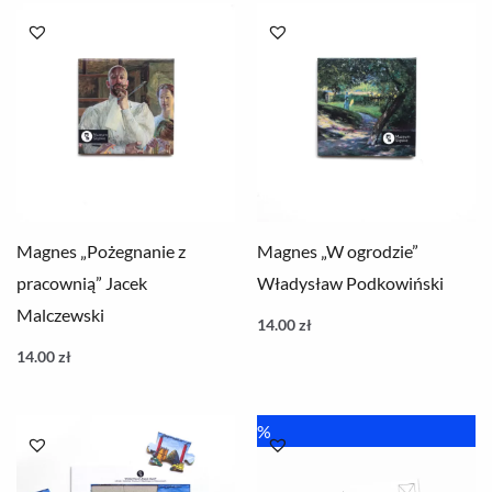
Magnes „Pożegnanie z
Magnes „W ogrodzie”
pracownią” Jacek
Władysław Podkowiński
Malczewski
14.00
zł
14.00
zł
Pierwotna
Aktualna
%
cena
cena
wynosiła:
wynosi:
8.00 zł.
6.00 zł.