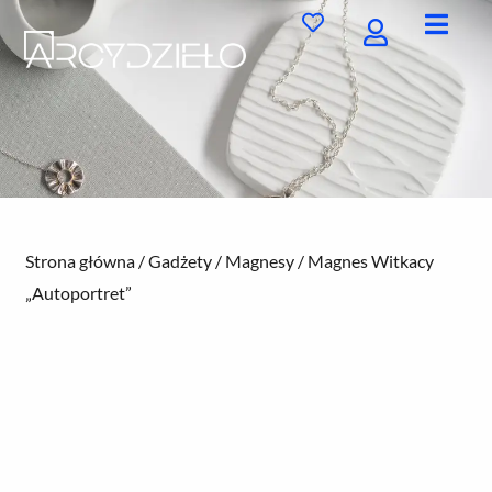
Przejdź
do
treści
Strona główna
/
Gadżety
/
Magnesy
/ Magnes Witkacy
„Autoportret”