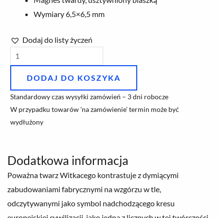
Wymiary 6,5×6,5 mm
Dodaj do listy życzeń
ilość
Magnes
DODAJ DO KOSZYKA
Witkacy
„Autoportret”
Standardowy czas wysyłki zamówień – 3 dni robocze
W przypadku towarów 'na zamówienie’ termin może być
wydłużony
Dodatkowa informacja
Poważna twarz Witkacego kontrastuje z dymiącymi
zabudowaniami fabrycznymi na wzgórzu w tle,
odczytywanymi jako symbol nadchodzącego kresu
europejskiej cywilizacji, jako jedna z licznych w tej twórczości