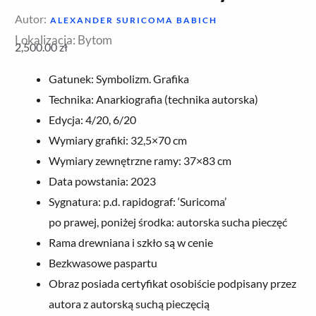
Autor:
ALEXANDER SURICOMA BABICH
Lokalizacja: Bytom
2,500.00
zł
Gatunek: Symbolizm. Grafika
Technika: Anarkiografia (technika autorska)
Edycja: 4/20, 6/20
Wymiary grafiki: 32,5×70 cm
Wymiary zewnętrzne ramy: 37×83 cm
Data powstania: 2023
Sygnatura: p.d. rapidograf: ‘Suricoma’
po prawej, poniżej środka: autorska sucha pieczęć
Rama drewniana i szkło są w cenie
Bezkwasowe paspartu
Obraz posiada certyfikat osobiście podpisany przez
autora z autorską suchą pieczęcią