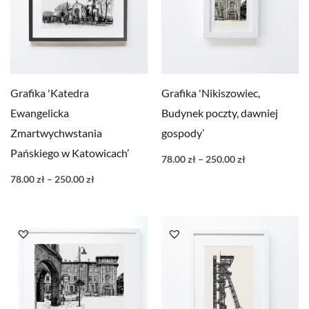
250.00 zł
250.00 zł
Grafika 'Katedra
Grafika 'Nikiszowiec,
Ewangelicka
Budynek poczty, dawniej
Zmartwychwstania
gospody’
Pańskiego w Katowicach’
78.00
zł
–
250.00
zł
78.00
zł
–
250.00
zł
Zakres
Zakres
cen:
cen:
od
od
78.00 zł
78.00 zł
do
do
250.00 zł
250.00 zł