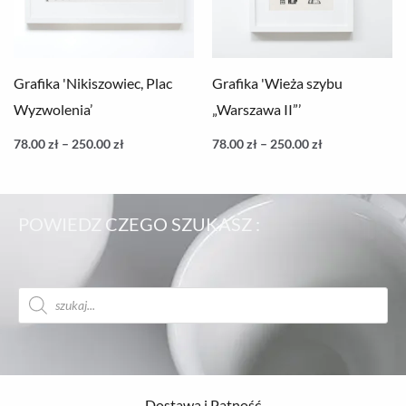
Grafika 'Nikiszowiec, Plac
Grafika 'Wieża szybu
Wyzwolenia’
„Warszawa II”’
78.00
zł
–
250.00
zł
78.00
zł
–
250.00
zł
POWIEDZ CZEGO SZUKASZ :
Wyszukiwarka
produktów
Dostawa i Patność