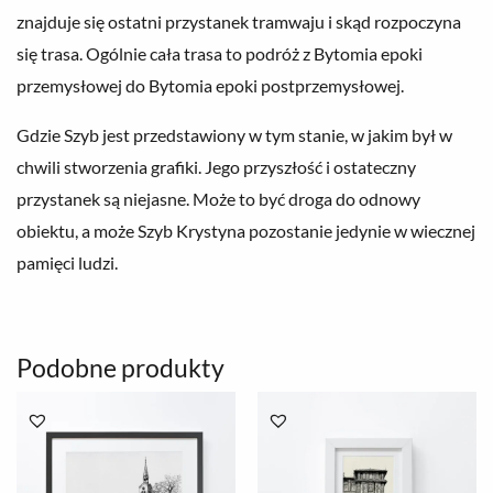
znajduje się ostatni przystanek tramwaju i skąd rozpoczyna
się trasa. Ogólnie cała trasa to podróż z Bytomia epoki
przemysłowej do Bytomia epoki postprzemysłowej.
Gdzie Szyb jest przedstawiony w tym stanie, w jakim był w
chwili stworzenia grafiki. Jego przyszłość i ostateczny
przystanek są niejasne. Może to być droga do odnowy
obiektu, a może Szyb Krystyna pozostanie jedynie w wiecznej
pamięci ludzi.
Podobne produkty
Zakres
Zakres
cen:
cen:
od
od
78.00 zł
78.00 zł
do
do