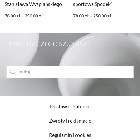
Stanisława Wyspiańskiego’
sportowa Spodek’
78.00
zł
–
250.00
zł
78.00
zł
–
250.00
zł
POWIEDZ CZEGO SZUKASZ :
Wyszukiwarka
produktów
Dostawa i Patność
Zwroty i reklamacje
Regulamin i cookies