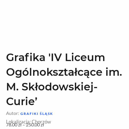
Grafika 'IV Liceum
Ogólnokształcące im.
M. Skłodowskiej-
Curie’
Autor:
GRAFIKI ŚLĄSK
Lokalizacja: Chorzów
78.00
zł
–
250.00
zł