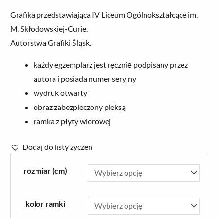
Zakres
Grafika przedstawiająca IV Liceum Ogólnokształcące im.
cen:
M. Skłodowskiej-Curie.
od
Autorstwa Grafiki Śląsk.
78.00 zł
do
każdy egzemplarz jest ręczniе podpisany przez
250.00 zł
autora i posiada numer seryjny
wydruk otwarty
obraz zabezpieczony pleksą
ramka z płyty wiorowej
Dodaj do listy życzeń
ilość
rozmiar (cm)
Grafika
'IV
Liceum
kolor ramki
Ogólnokształcące