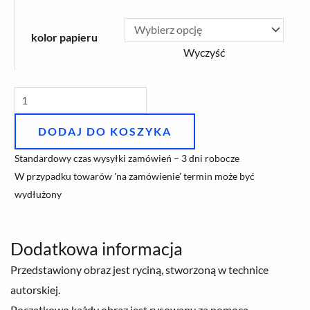
im.
kolor papieru
M.
Wyczyść
Skłodowskiej-
Curie'
DODAJ DO KOSZYKA
Standardowy czas wysyłki zamówień – 3 dni robocze
W przypadku towarów 'na zamówienie’ termin może być
wydłużony
Dodatkowa informacja
Przedstawiony obraz jest ryciną, stworzoną w technice
autorskiej.
Początkowo każdy obraz jest rysowany za pomocą