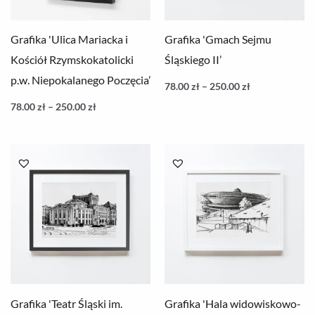
Grafika 'Ulica Mariacka i
Grafika 'Gmach Sejmu
Kościół Rzymskokatolicki
Śląskiego II’
p.w. Niepokalanego Poczęcia’
78.00
zł
–
250.00
zł
78.00
zł
–
250.00
zł
Zakres
Zakres
cen:
cen:
od
od
78.00 zł
78.00 zł
do
do
250.00 zł
250.00 zł
Grafika 'Teatr Śląski im.
Grafika 'Hala widowiskowo-