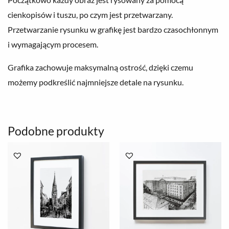
cienkopisów i tuszu, po czym jest przetwarzany.
Przetwarzanie rysunku w grafikę jest bardzo czasochłonnym
i wymagającym procesem.
Grafika zachowuje maksymalną ostrość, dzięki czemu
możemy podkreślić najmniejsze detale na rysunku.
Podobne produkty
Zakres
Zakres
cen:
cen:
od
od
78.00 zł
78.00 zł
do
do
250.00 zł
250.00 zł